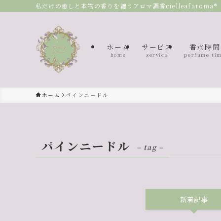
私だけの癒しと本物の香りを纏うアロマ調香cielleafaroma®
ホーム
サービス
香水時間
home
service
perfume ti
ホーム
パインニードル
パインニードル
– tag –
新着記事