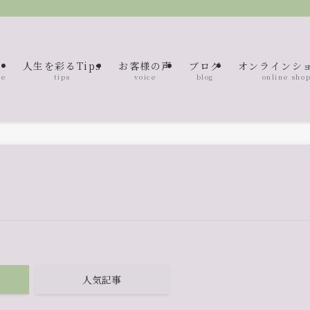
人生を彩るTips
お客様の声
ブログ
オンラインシ
me
tips
voice
blog
online sho
人気記事