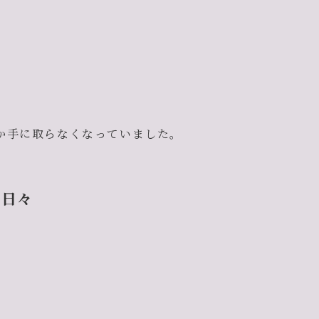
か手に取らなくなっていました。
の日々
。