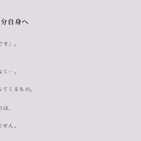
自分自身へ
です」。
なく…。
ちてくるもの。
のは、
ません。