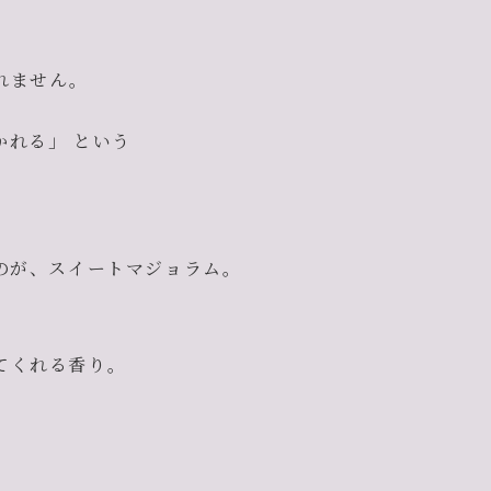
れません。
れる」 という
。
のが、スイートマジョラム。
てくれる香り。