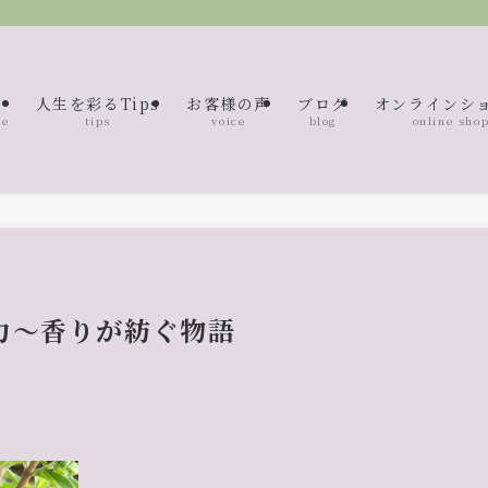
人生を彩るTips
お客様の声
ブログ
オンラインシ
me
tips
voice
blog
online sho
力〜香りが紡ぐ物語