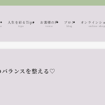
人生を彩るTips
お客様の声
ブログ
オンラインシ
me
tips
voice
blog
online sho
のバランスを整える♡